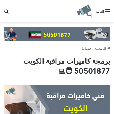
بح
القائمة
الرئيسية
/
خدماتنا
برمجة كاميرات مراقبة الكويت
50501877 🧑‍💻