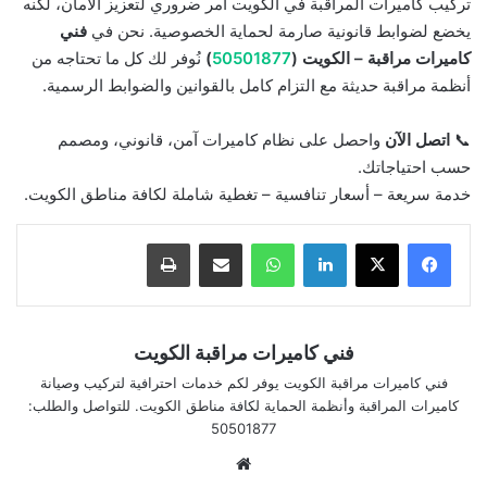
تركيب كاميرات المراقبة في الكويت أمر ضروري لتعزيز الأمان، لكنه
يخضع لضوابط قانونية صارمة لحماية الخصوصية. نحن في
فني
كاميرات مراقبة – الكويت (
50501877
)
نُوفر لك كل ما تحتاجه من
أنظمة مراقبة حديثة مع التزام كامل بالقوانين والضوابط الرسمية.
📞
اتصل الآن
واحصل على نظام كاميرات آمن، قانوني، ومصمم
حسب احتياجاتك.
خدمة سريعة – أسعار تنافسية – تغطية شاملة لكافة مناطق الكويت.
لينكدإن
واتساب
مشاركة بالبريد الإلكتروني
طباعة
فني كاميرات مراقبة الكويت
فني كاميرات مراقبة الكويت يوفر لكم خدمات احترافية لتركيب وصيانة
كاميرات المراقبة وأنظمة الحماية لكافة مناطق الكويت. للتواصل والطلب:
50501877
موقع