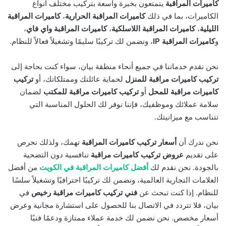
كاميرات المراقبة
يتمتعون بخبرة واسعة بتركيب مختلف أنواع
الكاميرات، بما في ذلك
كاميرات المراقبة الحرارية
،
كاميرات المراقبة
الليلية
،
كاميرات المراقبة اللاسلكية
،
كاميرات المراقبة واي فاي
،
و
كاميرات المراقبة IP
، ونضمن لك تركيبًا سليمًا وتشغيلاً فعالاً للنظام.
نحن نقدم خدماتنا في جميع أنحاء منطقة بيان، سواء كنت بحاجة إلى
تركيب كاميرات مراقبة للمنزل
لحماية عائلتك وممتلكاتك، أو
تركيب
كاميرات مراقبة للمحل
أو
تركيب كاميرات مراقبة للمكتب
لضمان
سلامة عملائك وموظفيك، فإننا نوفر لك الحلول المناسبة التي
تتناسب مع ميزانيتك.
نحن ندرك أن
أسعار تركيب كاميرات المراقبة
تهمك، ولذلك نحرص
على تقديم
عروض تركيب كاميرات مراقبة
تنافسية دون التضحية
بالجودة. نحن نقدم لك
أفضل كاميرات المراقبة في الكويت
من أفضل
العلامات التجارية العالمية، ونضمن لك تركيبًا احترافيًا وتشغيلاً سلسًا
للنظام. إذا كنت تبحث عن
فني تركيب كاميرات مراقبة رخيص
في
بيان، فلا تتردد في الاتصال بنا للحصول على استشارة مجانية وعرض
أسعار مخصص. نحن نضمن لك خدمة عملاء ممتازة ودعمًا فنيًا