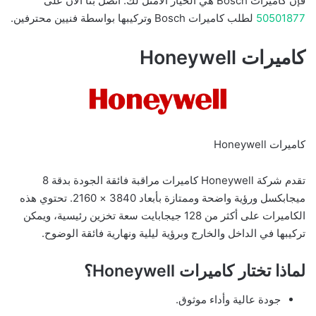
فإن كاميرات Bosch هي الخيار الأمثل لك. اتصل بنا الآن على
50501877
لطلب كاميرات Bosch وتركيبها بواسطة فنيين محترفين.
كاميرات Honeywell
كاميرات Honeywell
تقدم شركة Honeywell كاميرات مراقبة فائقة الجودة بدقة 8
ميجابكسل ورؤية واضحة وممتازة بأبعاد 3840 × 2160. تحتوي هذه
الكاميرات على أكثر من 128 جيجابايت سعة تخزين رئيسية، ويمكن
تركيبها في الداخل والخارج وبرؤية ليلية ونهارية فائقة الوضوح.
لماذا تختار كاميرات Honeywell؟
جودة عالية وأداء موثوق.