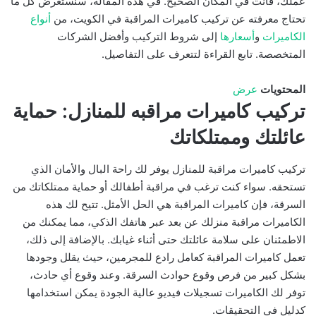
عملك، فأنت في المكان الصحيح. في هذه المقالة، سنستعرض كل ما
تحتاج معرفته عن تركيب كاميرات المراقبة في الكويت، من
أنواع
الكاميرات
و
أسعارها
إلى شروط التركيب وأفضل الشركات
المتخصصة. تابع القراءة لتتعرف على التفاصيل.
المحتويات
عرض
تركيب كاميرات مراقبه للمنازل: حماية
عائلتك وممتلكاتك
تركيب كاميرات مراقبة للمنازل يوفر لك راحة البال والأمان الذي
تستحقه. سواء كنت ترغب في مراقبة أطفالك أو حماية ممتلكاتك من
السرقة، فإن كاميرات المراقبة هي الحل الأمثل. تتيح لك هذه
الكاميرات مراقبة منزلك عن بعد عبر هاتفك الذكي، مما يمكنك من
الاطمئنان على سلامة عائلتك حتى أثناء غيابك. بالإضافة إلى ذلك،
تعمل كاميرات المراقبة كعامل رادع للمجرمين، حيث يقلل وجودها
بشكل كبير من فرص وقوع حوادث السرقة. وعند وقوع أي حادث،
توفر لك الكاميرات تسجيلات فيديو عالية الجودة يمكن استخدامها
كدليل في التحقيقات.