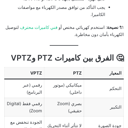
يجب التأكد من توافق مصدر الكهرباء مع مواصفات
الكاميرا.
🔌
نصيحة
: استخدم كهربائي مختص أو
فني كاميرات محترف
لتوصيل
الكهرباء بأمان دون مخاطرة.
🤔 الفرق بين كاميرات PTZ وVPTZ
المعيار
PTZ
VPTZ
ميكانيكي (موتور
رقمي (عبر
التحكم
داخلي)
البرنامج)
بصري (Zoom
رقمي فقط (Digital
التكبير
حقيقي)
Zoom)
الجودة تنخفض مع
جودة الصورة
لا تتأثر أثناء التحريك