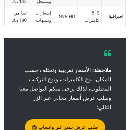
ومسجل
135 د.ك
6–8
إشعارات
تبدأ من
احترافية
NVR HD
كاميرات
وتنبيهات
180 د.ك
ملاحظة:
الأسعار تقريبية وتختلف حسب
المكان، نوع الكاميرات، ونوع التركيب
المطلوب، لذلك يرجى منكم التواصل معنا
وطلب عرض أسعار مجاني عبر الزر
التالي:
طلب عرض سعر عبر واتساب 📩