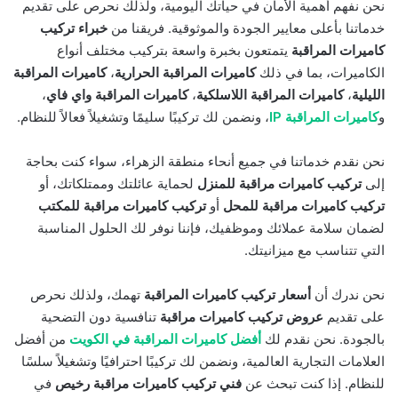
نحن نفهم أهمية الأمان في حياتك اليومية، ولذلك نحرص على تقديم
خدماتنا بأعلى معايير الجودة والموثوقية. فريقنا من
خبراء تركيب
كاميرات المراقبة
يتمتعون بخبرة واسعة بتركيب مختلف أنواع
الكاميرات، بما في ذلك
كاميرات المراقبة الحرارية
،
كاميرات المراقبة
الليلية
،
كاميرات المراقبة اللاسلكية
،
كاميرات المراقبة واي فاي
،
و
كاميرات المراقبة IP
، ونضمن لك تركيبًا سليمًا وتشغيلاً فعالاً للنظام.
نحن نقدم خدماتنا في جميع أنحاء منطقة الزهراء، سواء كنت بحاجة
إلى
تركيب كاميرات مراقبة للمنزل
لحماية عائلتك وممتلكاتك، أو
تركيب كاميرات مراقبة للمحل
أو
تركيب كاميرات مراقبة للمكتب
لضمان سلامة عملائك وموظفيك، فإننا نوفر لك الحلول المناسبة
التي تتناسب مع ميزانيتك.
نحن ندرك أن
أسعار تركيب كاميرات المراقبة
تهمك، ولذلك نحرص
على تقديم
عروض تركيب كاميرات مراقبة
تنافسية دون التضحية
بالجودة. نحن نقدم لك
أفضل كاميرات المراقبة في الكويت
من أفضل
العلامات التجارية العالمية، ونضمن لك تركيبًا احترافيًا وتشغيلاً سلسًا
للنظام. إذا كنت تبحث عن
فني تركيب كاميرات مراقبة رخيص
في