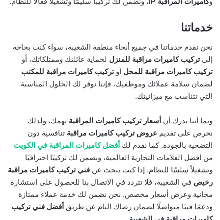
و
كاميرات المراقبة IP
، ونضمن لك تركيبًا سليمًا وتشغيلاً فعالاً للنظام.
خدماتنا
نحن نقدم خدماتنا في جميع أنحاء منطقة الشعيبة، سواء كنت بحاجة
إلى
تركيب كاميرات مراقبة للمنزل
لحماية عائلتك وممتلكاتك، أو
تركيب كاميرات مراقبة للمحل
أو
تركيب كاميرات مراقبة للمكتب
لضمان سلامة عملائك وموظفيك، فإننا نوفر لك الحلول المناسبة
التي تتناسب مع ميزانيتك.
وبما أننا ندرك أن
أسعار تركيب كاميرات المراقبة
تهمك، ولذلك
نحرص على تقديم
عروض تركيب كاميرات مراقبة
تنافسية دون
التضحية بالجودة. كما نقدم لك
أفضل كاميرات المراقبة في الكويت
من أفضل العلامات التجارية العالمية، ونضمن لك تركيبًا احترافيًا
وتشغيلاً سلسًا للنظام. إذا كنت تبحث عن
فني تركيب كاميرات مراقبة
رخيص
في الشعيبة، فلا تتردد في الاتصال بنا للحصول على استشارة
مجانية وعرض أسعار مخصص. نحن نضمن لك خدمة عملاء ممتازة
ودعمًا فنيًا متواصلًا لضمان رضاك التام عن طريق
أفضل فني تركيب
كاميرات مراقبة في الشعيبة
.