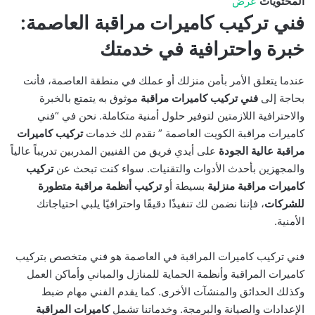
المحتويات
عرض
فني تركيب كاميرات مراقبة العاصمة:
خبرة واحترافية في خدمتك
عندما يتعلق الأمر بأمن منزلك أو عملك في منطقة العاصمة، فأنت
بحاجة إلى
فني تركيب كاميرات مراقبة
موثوق به يتمتع بالخبرة
والاحترافية اللازمتين لتوفير حلول أمنية متكاملة. نحن في “فني
كاميرات مراقبة الكويت العاصمة ” نقدم لك خدمات
تركيب كاميرات
مراقبة عالية الجودة
على أيدي فريق من الفنيين المدربين تدريباً عالياً
والمجهزين بأحدث الأدوات والتقنيات. سواء كنت تبحث عن
تركيب
كاميرات مراقبة منزلية
بسيطة أو
تركيب أنظمة مراقبة متطورة
للشركات
، فإننا نضمن لك تنفيذًا دقيقًا واحترافيًا يلبي احتياجاتك
الأمنية.
فني تركيب كاميرات المراقبة في العاصمة هو فني متخصص بتركيب
كاميرات المراقبة وأنظمة الحماية للمنازل والمباني وأماكن العمل
وكذلك الحدائق والمنشآت الأخرى. كما يقدم الفني مهام ضبط
الإعدادات والصيانة والبرمجة. وخدماتنا تشمل
كاميرات المراقبة