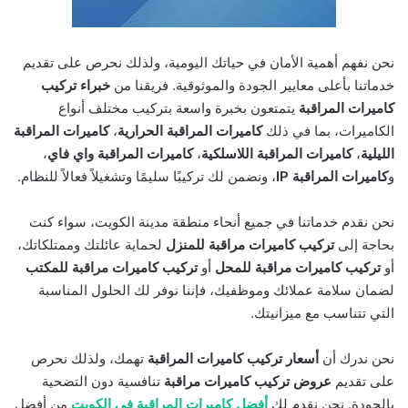
نحن نفهم أهمية الأمان في حياتك اليومية، ولذلك نحرص على تقديم
خدماتنا بأعلى معايير الجودة والموثوقية. فريقنا من
خبراء تركيب
كاميرات المراقبة
يتمتعون بخبرة واسعة بتركيب مختلف أنواع
الكاميرات، بما في ذلك
كاميرات المراقبة الحرارية
،
كاميرات المراقبة
الليلية
،
كاميرات المراقبة اللاسلكية
،
كاميرات المراقبة واي فاي
،
و
كاميرات المراقبة IP
، ونضمن لك تركيبًا سليمًا وتشغيلاً فعالاً للنظام.
نحن نقدم خدماتنا في جميع أنحاء منطقة مدينة الكويت، سواء كنت
بحاجة إلى
تركيب كاميرات مراقبة للمنزل
لحماية عائلتك وممتلكاتك،
أو
تركيب كاميرات مراقبة للمحل
أو
تركيب كاميرات مراقبة للمكتب
لضمان سلامة عملائك وموظفيك، فإننا نوفر لك الحلول المناسبة
التي تتناسب مع ميزانيتك.
نحن ندرك أن
أسعار تركيب كاميرات المراقبة
تهمك، ولذلك نحرص
على تقديم
عروض تركيب كاميرات مراقبة
تنافسية دون التضحية
بالجودة. نحن نقدم لك
أفضل كاميرات المراقبة في الكويت
من أفضل