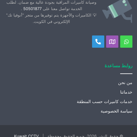
وصيانة كاميرات المراقبة بجودة عالية مع ضمان. لطلب
الخدمة تواصل معنا على
50501877
.
💡 الكاميرات والأجهزة يتم توفيرها من متجر "أنوفيا تك"
الإلكتروني في الكويت.
واتساب
موقعنا
اتصل
على
بنا
خريطة
روابط مساعدة
جوجل
من نحن
خدماتنا
خدمات كاميرات حسب المنطقة
سياسة الخصوصية
© حقوق النشر 2026، جميع الحقوق محفوظة |
Kuwait CCTV