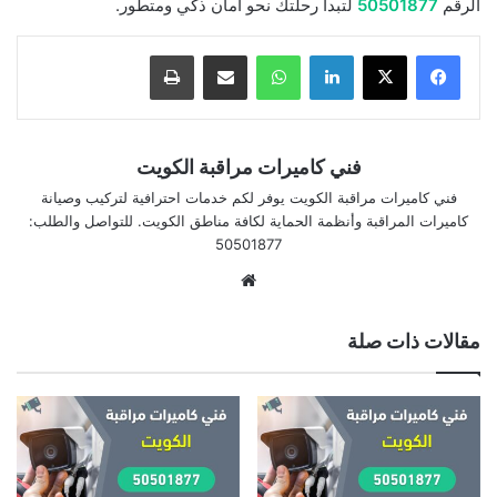
الرقم
50501877
لتبدأ رحلتك نحو أمان ذكي ومتطور.
لينكدإن
واتساب
مشاركة بالبريد الإلكتروني
طباعة
فني كاميرات مراقبة الكويت
فني كاميرات مراقبة الكويت يوفر لكم خدمات احترافية لتركيب وصيانة
كاميرات المراقبة وأنظمة الحماية لكافة مناطق الكويت. للتواصل والطلب:
50501877
موقع
الويب
مقالات ذات صلة